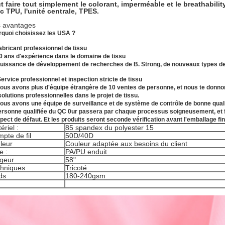
t faire tout simplement le colorant, imperméable et le breathabilit
c TPU, l'unité centrale, TPES.
 avantages
quoi choisissez les USA ?
abricant professionnel de tissu
0 ans d'expérience dans le domaine de tissu
uissance de développement de recherches de B. Strong, de nouveaux types de t
ervice professionnel et inspection stricte de tissu
ous avons plus d'équipe étrangère de 10 ventes de personne, et nous te donno
solutions professionnelles dans le projet de tissu.
ous avons une équipe de surveillance et de système de contrôle de bonne qual
ersonne qualifiée du QC 0ur passera par chaque processus soigneusement, et fait 
pect de défaut. Et les produits seront seconde vérification avant l'emballage fin
ériel :
85 spandex du polyester 15
pte de fil
50D/40D
leur
Couleur adaptée aux besoins du client
e :
PA/PU enduit
geur
58"
hniques
Tricoté
ds
180-240gsm