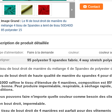
Contact
Image Grand :
Le fil de bout droit de manière du
mélange 4 tissu de Spandex a teint de tissu 50D/40D
85 polyester 15
cription de produit détaillée
pe d'alimentation:
Faire à la demande
couleur:
couleur a
95 polyester 5 spandex fabric
4 way stretch polye
rligner:
,
tissu de bout droit de manière du mélange 4 de Spandex de polyester
su de bout droit de haute qualité de manière du spandex 4 pour 
100D raffine le tissu d'étendue de 4 manières, composition est 
s bonne. Peut produire imperméable, respirable, à séchage rapide
ditions.
ous pouvons faire n'importe quelle couleur comme besoin des clie
on bout droit, imperméable.
e tissu de bout droit de 4 manières est parfait pour des vêtements