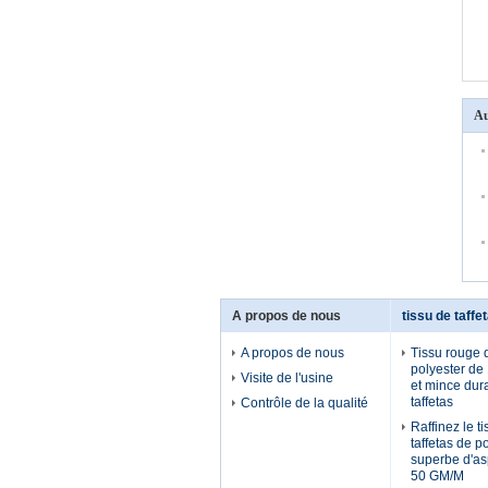
Au
A propos de nous
tissu de taffe
A propos de nous
Tissu rouge d
polyester de
Visite de l'usine
et mince dur
taffetas
Contrôle de la qualité
Raffinez le t
taffetas de p
superbe d'as
50 GM/M