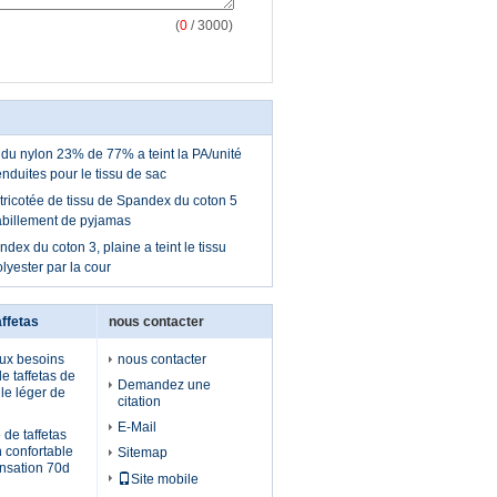
(
0
/ 3000)
 du nylon 23% de 77% a teint la PA/unité
enduites pour le tissu de sac
tricotée de tissu de Spandex du coton 5
habillement de pyjamas
ndex du coton 3, plaine a teint le tissu
yester par la cour
affetas
nous contacter
ux besoins
nous contacter
de taffetas de
Demandez une
le léger de
citation
E-Mail
de taffetas
n confortable
Sitemap
ensation 70d
Site mobile