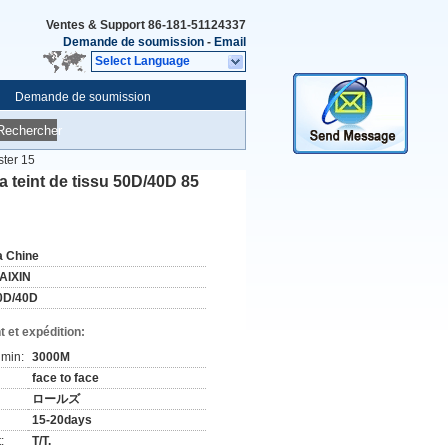
Ventes & Support
86-181-51124337
Demande de soumission
-
Email
Select Language
Demande de soumission
Rechercher
ster 15
a teint de tissu 50D/40D 85
a Chine
AIXIN
0D/40D
 et expédition:
min:
3000M
face to face
ロールズ
15-20days
:
T/T.