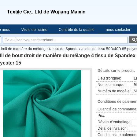
Textile Cie., Ltd de Wujiang Maixin
e nous
Visite de l'usine
Contrôle de la qualité
nous contacter
t droit de manière du mélange 4 tissu de Spandex a teint de tissu 50D/40D 85 polye
fil de bout droit de manière du mélange 4 tissu de Spandex 
yester 15
Détails sur le produit:
Lieu d'origine:
L
Nom de marque:
M
Numéro de modèle:
5
Conditions de paiement
Quantité de commande 
Prix:
Détails d'emballage:
Délai de livraison:
Conditions de paiement