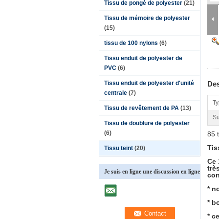
Tissu de pongé de polyester
(21)
Tissu de mémoire de polyester
(15)
tissu de 100 nylons
(6)
Tissu enduit de polyester de
PVC
(6)
Tissu enduit de polyester d'unité
Des
centrale
(7)
Ty
Tissu de revêtement de PA
(13)
Su
Tissu de doublure de polyester
(6)
85 
Tis
Tissu teint
(20)
Ce 
trè
Je suis en ligne une discussion en ligne
con
* n
* b
* c