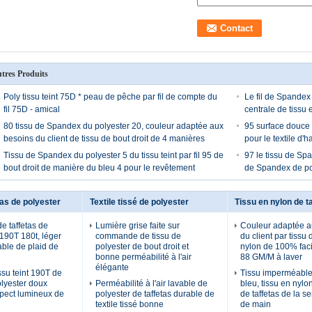
tres Produits
Poly tissu teint 75D * peau de pêche par fil de compte du
Le fil de Spandex
fil 75D - amical
centrale de tissu 
80 tissu de Spandex du polyester 20, couleur adaptée aux
95 surface douce 
besoins du client de tissu de bout droit de 4 manières
pour le textile d'
Tissu de Spandex du polyester 5 du tissu teint par fil 95 de
97 le tissu de Spa
bout droit de manière du bleu 4 pour le revêtement
de Spandex de pol
tas de polyester
Textile tissé de polyester
Tissu en nylon de t
e taffetas de
Lumière grise faite sur
Couleur adaptée a
 190T 180t, léger
commande de tissu de
du client par tissu 
able de plaid de
polyester de bout droit et
nylon de 100% faci
bonne perméabilité à l'air
88 GM/M à laver
élégante
issu teint 190T de
Tissu imperméable 
olyester doux
Perméabilité à l'air lavable de
bleu, tissu en nylo
pect lumineux de
polyester de taffetas durable de
de taffetas de la s
textile tissé bonne
de main