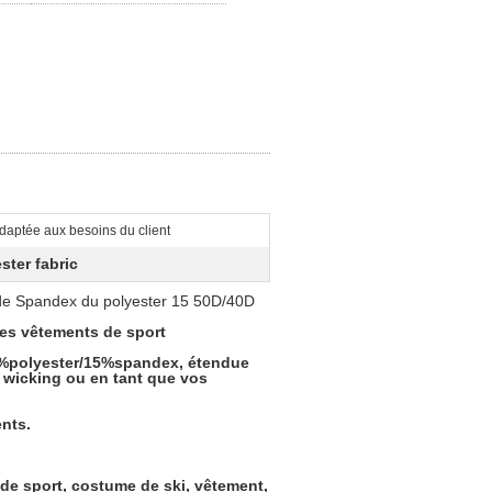
daptée aux besoins du client
ster fabric
 de Spandex du polyester 15 50D/40D
des vêtements de sport
85%polyester/15%spandex, étendue
, wicking ou en tant que vos
nts.
 de sport, costume de ski, vêtement,