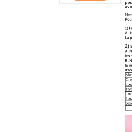
peu
ave
Nos
Pour
1) F
A. 1
La p
2)
S
A. N
les 
B. N
la p
d'as
Mat
Com
cou
styl
Lar
Tec
poi