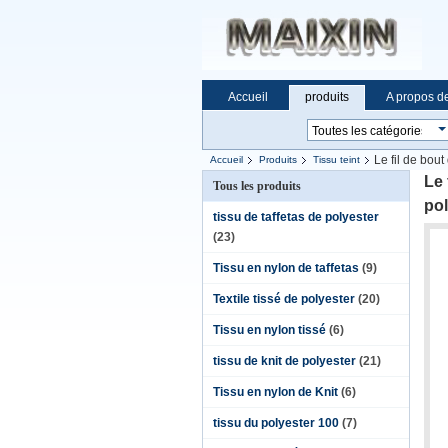
Accueil
produits
A propos d
Le fil de bou
Accueil
Produits
Tissu teint
Le 
Tous les produits
pol
tissu de taffetas de polyester
(23)
Tissu en nylon de taffetas
(9)
Textile tissé de polyester
(20)
Tissu en nylon tissé
(6)
tissu de knit de polyester
(21)
Tissu en nylon de Knit
(6)
tissu du polyester 100
(7)