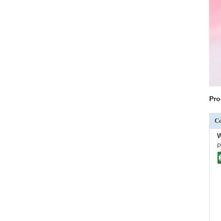
Pro
C
W
P