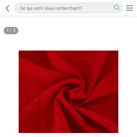
1
/
3