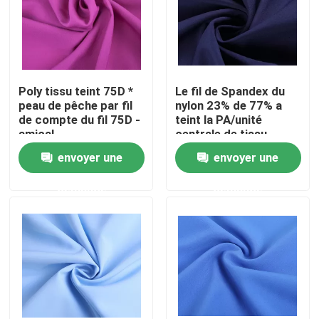
Produits
tissu de taffetas de polyester
Poly tissu teint 75D *
Le fil de Spandex du
peau de pêche par fil
nylon 23% de 77% a
de compte du fil 75D -
teint la PA/unité
Tissu en nylon de taffetas
amical
centrale de tissu
enduites pour le tissu
envoyer une
envoyer une
de sac
Textile tissé de polyester
demande
demande
Tissu en nylon tissé
tissu de knit de polyester
Tissu en nylon de Knit