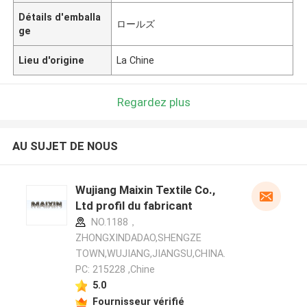
Détails d'emballa
ロールズ
ge
Lieu d'origine
La Chine
Regardez plus
AU SUJET DE NOUS
Wujiang Maixin Textile Co.,
Ltd profil du fabricant
NO.1188，
ZHONGXINDADAO,SHENGZE
TOWN,WUJIANG,JIANGSU,CHINA.
PC: 215228 ,Chine
5.0
Fournisseur vérifié