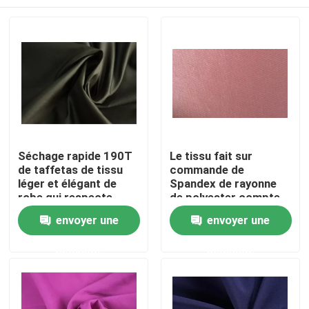
Séchage rapide 190T
Le tissu fait sur
de taffetas de tissu
commande de
léger et élégant de
Spandex de rayonne
robe qui respecte
de polyester compte
l'environnement
du fil 40S + 20D a
Accueil
envoyer une
envoyer une
adapté la couleur aux
besoins du client
demande
demande
A propos de nous
Contacts