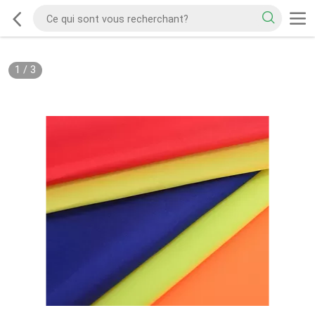
1
/
3