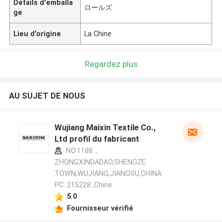
Détails d'emballa
ロールズ
ge
Lieu d'origine
La Chine
Regardez plus
AU SUJET DE NOUS
Wujiang Maixin Textile Co.,
Ltd profil du fabricant
NO.1188，
ZHONGXINDADAO,SHENGZE
TOWN,WUJIANG,JIANGSU,CHINA.
PC: 215228 ,Chine
5.0
Fournisseur vérifié