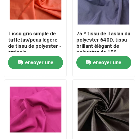
Produits
Tissu gris simple de
75 * tissu de Taslan du
tissu de taffetas de polyester
taffetas/peau légère
polyester 640D, tissu
de tissu de polyester -
brillant élégant de
amicale
polyester de 150
Tissu en nylon de taffetas
GM/M
envoyer une
envoyer une
demande
demande
Textile tissé de polyester
Tissu en nylon tissé
tissu de knit de polyester
Tissu en nylon de Knit