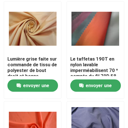
Lumière grise faite sur
Le taffetas 190T en
commande de tissu de
nylon lavable
polyester de bout
imperméabilisent 70 *
droit et bonne
compte du fil 70D 58
perméabilité à l'air
GM/M
envoyer une
envoyer une
élégante
Accueil
demande
demande
A propos de nous
Contacts