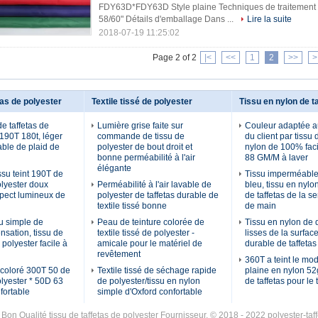
FDY63D*FDY63D Style plaine Techniques de traitement 
58/60" Détails d'emballage Dans ...
Lire la suite
2018-07-19 11:25:02
Page 2 of 2
|<
<<
1
2
>>
>
tas de polyester
Textile tissé de polyester
Tissu en nylon de t
e taffetas de
Lumière grise faite sur
Couleur adaptée a
 190T 180t, léger
commande de tissu de
du client par tissu 
able de plaid de
polyester de bout droit et
nylon de 100% faci
bonne perméabilité à l'air
88 GM/M à laver
élégante
issu teint 190T de
Tissu imperméable 
olyester doux
Perméabilité à l'air lavable de
bleu, tissu en nylo
pect lumineux de
polyester de taffetas durable de
de taffetas de la s
textile tissé bonne
de main
su simple de
Peau de teinture colorée de
Tissu en nylon de 
ensation, tissu de
textile tissé de polyester -
lisses de la surface
 polyester facile à
amicale pour le matériel de
durable de taffetas
revêtement
360T a teint le mod
 coloré 300T 50 de
Textile tissé de séchage rapide
plaine en nylon 52
olyester * 50D 63
de polyester/tissu en nylon
de taffetas pour le 
fortable
simple d'Oxford confortable
Bon Qualité tissu de taffetas de polyester Fournisseur. © 2018 - 2022 polyester-taf