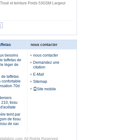
Tissé et teinture Poids 53GSM Largeur
|
affetas
nous contacter
ux besoins
nous contacter
de taffetas de
Demandez une
le léger de
citation
E-Mail
de taffetas
n confortable
Sitemap
ensation 70d
Site mobile
deniers
 210, tissu
 d'acétate
èle teint par
gsm de tissu
tissu de sac
fetafabric.com. All Rights Reserved.