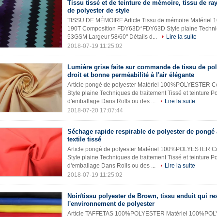
Tissu tissé et de teinture de mémoire, tissu de r
de polyester de style
TISSU DE MÉMOIRE Article Tissu de mémoire Matériel
190T Composition FDY63D*FDY63D Style plaine Technique
53GSM Largeur 58/60" Détails d...
Lire la suite
2018-07-19 11:25:02
Lumière grise faite sur commande de tissu de pol
droit et bonne perméabilité à l'air élégante
Article pongé de polyester Matériel 100%POLYESTER C
Style plaine Techniques de traitement Tissé et teinture 
d'emballage Dans Rolls ou des ...
Lire la suite
2018-07-20 17:07:44
Séchage rapide respirable de polyester de pongé
textile tissé
Article pongé de polyester Matériel 100%POLYESTER C
Style plaine Techniques de traitement Tissé et teinture 
d'emballage Dans Rolls ou des ...
Lire la suite
2018-07-19 11:25:02
Noir/tissu polyester de Brown, tissu enduit qui re
l'environnement de polyester
Article TAFFETAS 100%POLYESTER Matériel 100%POLY