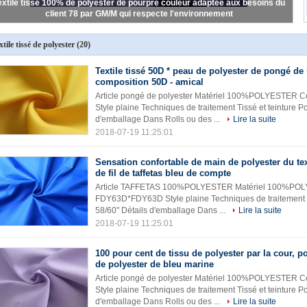
Poly Oxford tissu imperméable de 420D, tissu du polyester 100 173 GM/M
pour le sac
xtile tissé de polyester
(20)
Textile tissé 50D * peau de polyester de pongé de 
composition 50D - amical
Article pongé de polyester Matériel 100%POLYESTER C
Style plaine Techniques de traitement Tissé et teinture 
d'emballage Dans Rolls ou des ...
Lire la suite
2018-07-19 11:25:01
Sensation confortable de main de polyester du tex
de fil de taffetas bleu de compte
Article TAFFETAS 100%POLYESTER Matériel 100%POLY
FDY63D*FDY63D Style plaine Techniques de traitement 
58/60" Détails d'emballage Dans ...
Lire la suite
2018-07-19 11:25:01
100 pour cent de tissu de polyester par la cour, p
de polyester de bleu marine
Article pongé de polyester Matériel 100%POLYESTER C
Style plaine Techniques de traitement Tissé et teinture 
d'emballage Dans Rolls ou des ...
Lire la suite