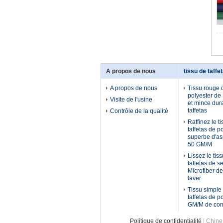
A propos de nous
tissu de taffe
A propos de nous
Tissu rouge d
polyester de
Visite de l'usine
et mince dur
taffetas
Contrôle de la qualité
Raffinez le t
taffetas de p
superbe d'as
50 GM/M
Lissez le tis
taffetas de s
Microfiber de
laver
Tissu simple
taffetas de p
GM/M de con
Politique de confidentialité
| Chine 