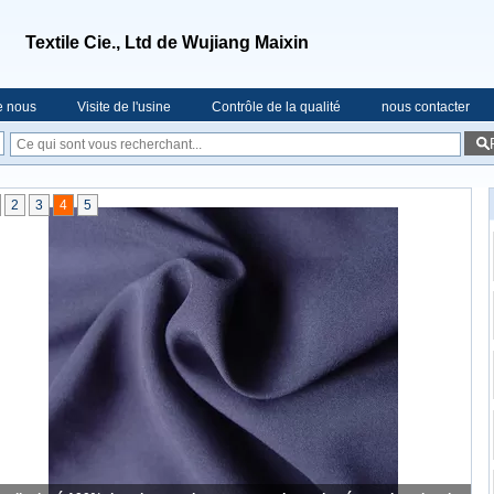
Textile Cie., Ltd de Wujiang Maixin
e nous
Visite de l'usine
Contrôle de la qualité
nous contacter
2
3
4
5