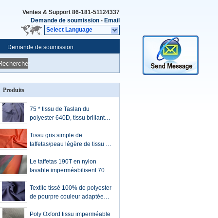
Ventes & Support
86-181-51124337
Demande de soumission
-
Email
Select Language
Demande de soumission
Rechercher
Produits
75 * tissu de Taslan du
polyester 640D, tissu brillant
élégant de polyester de 150
GM/M
Tissu gris simple de
taffetas/peau légère de tissu de
polyester - amicale
Le taffetas 190T en nylon
lavable imperméabilisent 70 *
compte du fil 70D 58 GM/M
Textile tissé 100% de polyester
de pourpre couleur adaptée
aux besoins du client 78 par
GM/M qui respecte
Poly Oxford tissu imperméable