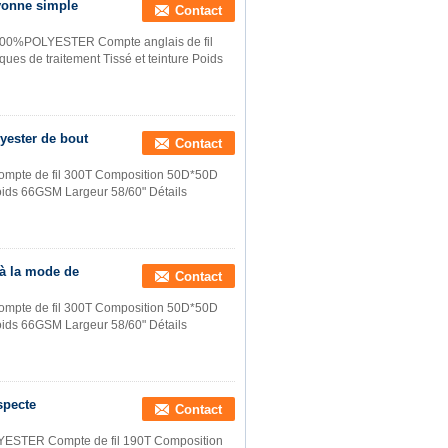
ayonne simple
Contact
 100%POLYESTER Compte anglais de fil
s de traitement Tissé et teinture Poids
yester de bout
Contact
ompte de fil 300T Composition 50D*50D
Poids 66GSM Largeur 58/60" Détails
 à la mode de
Contact
ompte de fil 300T Composition 50D*50D
Poids 66GSM Largeur 58/60" Détails
specte
Contact
ESTER Compte de fil 190T Composition