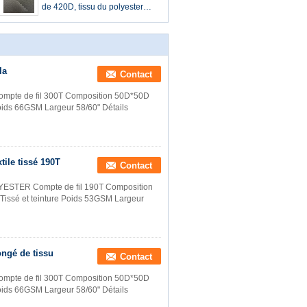
l'environnement
de 420D, tissu du polyester
100 173 GM/M pour le sac
la
Contact
ompte de fil 300T Composition 50D*50D
Poids 66GSM Largeur 58/60" Détails
tile tissé 190T
Contact
ESTER Compte de fil 190T Composition
Tissé et teinture Poids 53GSM Largeur
ongé de tissu
Contact
ompte de fil 300T Composition 50D*50D
Poids 66GSM Largeur 58/60" Détails