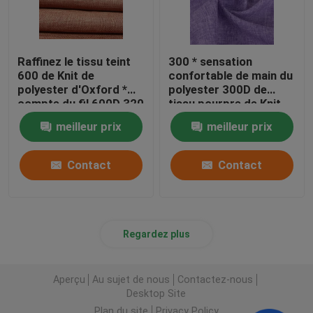
Raffinez le tissu teint
300 * sensation
600 de Knit de
confortable de main du
polyester d'Oxford *
polyester 300D de
compte du fil 600D 320
tissu pourpre de Knit
GM/M pour le tissu de
lavable
meilleur prix
meilleur prix
sac
Contact
Contact
Regardez plus
Aperçu
Au sujet de nous
Contactez-nous
Desktop Site
Plan du site
Privacy Policy