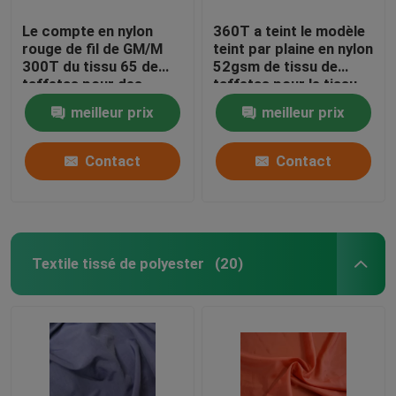
Le compte en nylon
360T a teint le modèle
rouge de fil de GM/M
teint par plaine en nylon
300T du tissu 65 de
52gsm de tissu de
taffetas pour des
taffetas pour le tissu
sports de veste
de sac
meilleur prix
meilleur prix
portent
Contact
Contact
Textile tissé de polyester
(20)