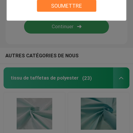
SOUMETTRE
Tissu enduit de polyester de PVC
Tissu enduit de polyester d'unité centrale
Tissu de revêtement de PA
AUTRES CATÉGORIES DE NOUS
Tissu de doublure de polyester
tissu de taffetas de polyester
(23)
Tissu teint