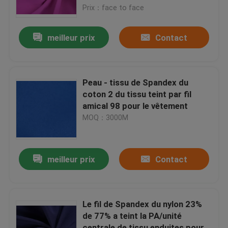
Prix：face to face
Visite de l'usine
meilleur prix
Contact
Contrôle de la qualité
Peau - tissu de Spandex du
nous contacter
coton 2 du tissu teint par fil
amical 98 pour le vêtement
MOQ：3000M
Demandez une citation
tissu de taffetas de polyester
meilleur prix
Contact
Tissu en nylon de taffetas
Le fil de Spandex du nylon 23%
de 77% a teint la PA/unité
Textile tissé de polyester
centrale de tissu enduites pour