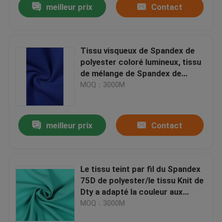
meilleur prix
Contact
Tissu visqueux de Spandex de
polyester coloré lumineux, tissu
de mélange de Spandex de
rayonne de polyester
MOQ：3000M
meilleur prix
Contact
Le tissu teint par fil du Spandex
75D de polyester/le tissu Knit de
Dty a adapté la couleur aux
besoins du client 250 GM/M
MOQ：3000M