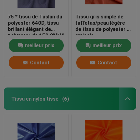
75 * tissu de Taslan du
Tissu gris simple de
polyester 640D, tissu
taffetas/peau légère
brillant élégant de
de tissu de polyester -
polyester de 150 GM/M
amicale
meilleur prix
meilleur prix
Contact
Contact
Tissu en nylon tissé
(6)