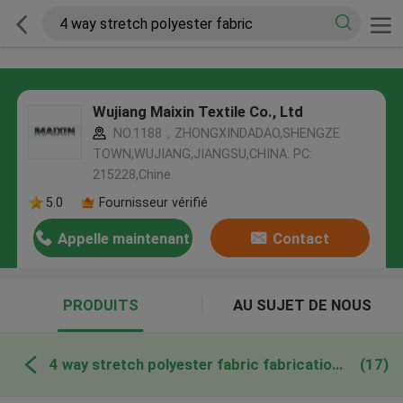
Wujiang Maixin Textile Co., Ltd
NO.1188，ZHONGXINDADAO,SHENGZE
TOWN,WUJIANG,JIANGSU,CHINA. PC:
215228,Chine
5.0
Fournisseur vérifié
Appelle maintenant
Contact
PRODUITS
AU SUJET DE NOUS
4 way stretch polyester fabric fabrication en ligne
(17)