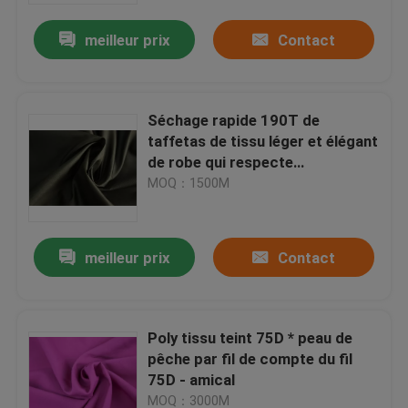
meilleur prix
Contact
Séchage rapide 190T de
taffetas de tissu léger et élégant
de robe qui respecte
l'environnement
MOQ：1500M
meilleur prix
Contact
Accueil
Poly tissu teint 75D * peau de
produits
pêche par fil de compte du fil
75D - amical
A propos de nous
MOQ：3000M