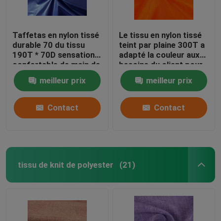
Taffetas en nylon tissé
Le tissu en nylon tissé
durable 70 du tissu
teint par plaine 300T a
190T * 70D sensation
adapté la couleur aux
confortable de main de
besoins du client pour
58 GSM
des vêtements de
meilleur prix
meilleur prix
sport
Contact
Contact
tissu de knit de polyester
(21)