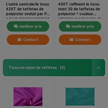
L'unité centrale/le tissu
400T raffinent le tissu
420T de taffetas de
teint 30 de taffetas de
polyester enduit par PA
polyester * couleur
a tout simplement teint
adaptée aux besoins du
20 * compte du fil 20d
client par 30D pour le
meilleur prix
meilleur prix
tissu
Contact
Contact
Tissu en nylon de taffetas
(9)